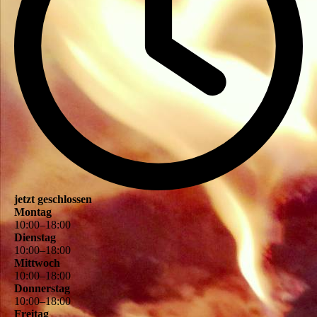
jetzt geschlossen
Montag
10
:
00
–
18
:
00
Dienstag
10
:
00
–
18
:
00
Mittwoch
10
:
00
–
18
:
00
Donnerstag
10
:
00
–
18
:
00
Freitag