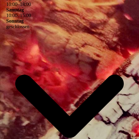
10
:
00
–
18
:
00
Samstag
10
:
00
–
15
:
00
Sonntag
geschlossen